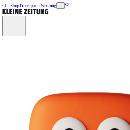
Club
Shop
Trauerportal
Werbung