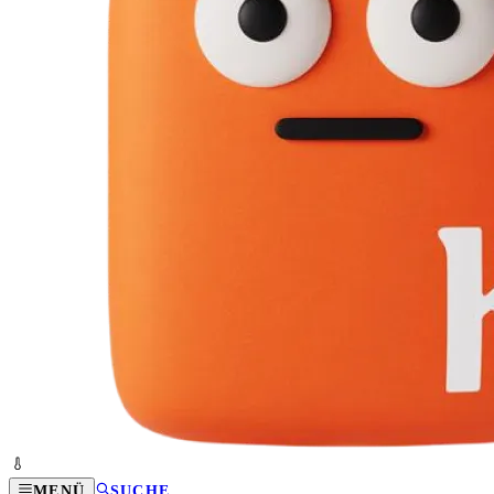
MENÜ
SUCHE