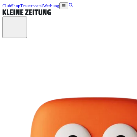
Club
Shop
Trauerportal
Werbung