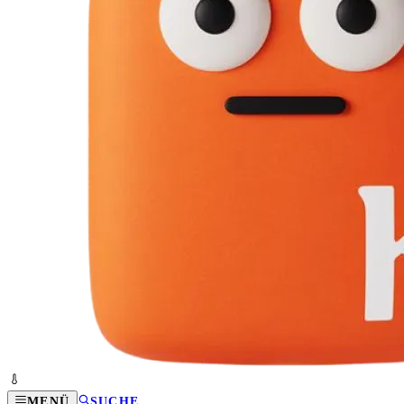
MENÜ
SUCHE