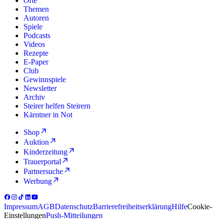
Orte
Themen
Autoren
Spiele
Podcasts
Videos
Rezepte
E-Paper
Club
Gewinnspiele
Newsletter
Archiv
Steirer helfen Steirern
Kärntner in Not
Shop
Auktion
Kinderzeitung
Trauerportal
Partnersuche
Werbung
Impressum
AGB
Datenschutz
Barrierefreiheitserklärung
Hilfe
Cookie-
Einstellungen
Push-Mitteilungen