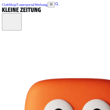
Club
Shop
Trauerportal
Werbung