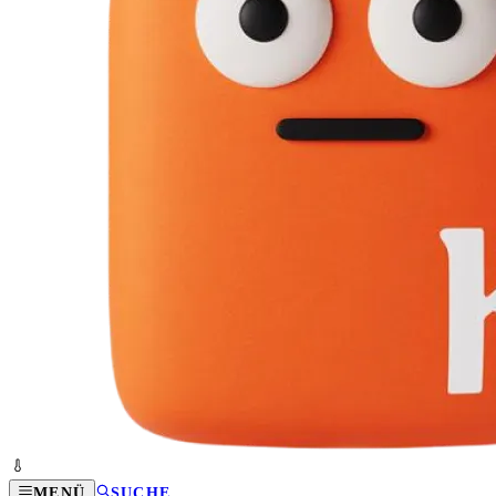
MENÜ
SUCHE