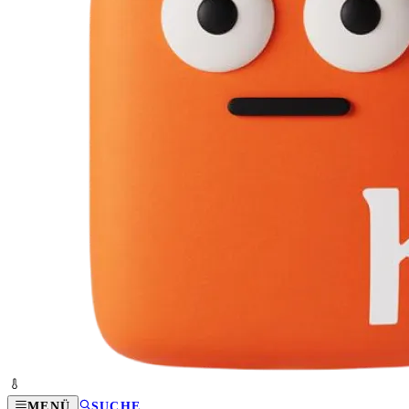
MENÜ
SUCHE