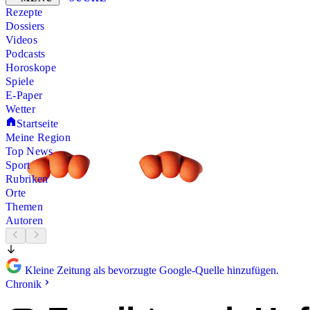
Rezepte
Dossiers
Videos
Podcasts
Horoskope
Spiele
E-Paper
Wetter
Startseite
Meine Region
Top News
Sport
Rubriken
Orte
Themen
Autoren
Kleine Zeitung als bevorzugte Google-Quelle hinzufügen.
Chronik