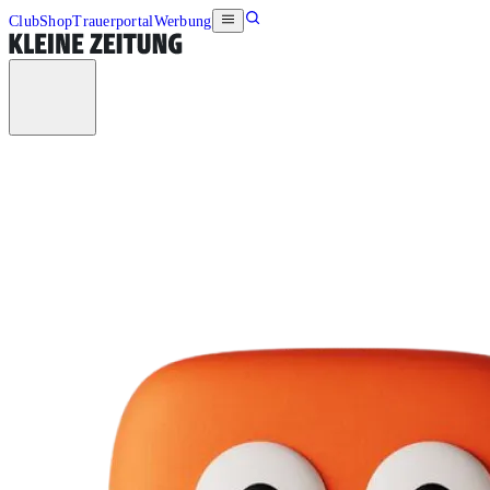
Club
Shop
Trauerportal
Werbung