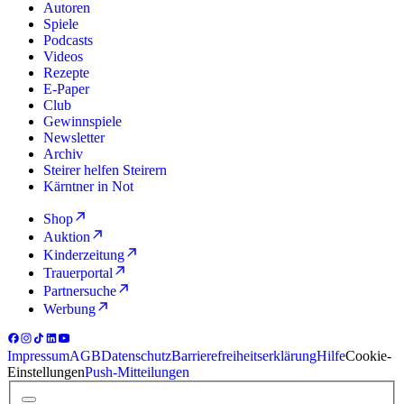
Autoren
Spiele
Podcasts
Videos
Rezepte
E-Paper
Club
Gewinnspiele
Newsletter
Archiv
Steirer helfen Steirern
Kärntner in Not
Shop
Auktion
Kinderzeitung
Trauerportal
Partnersuche
Werbung
Impressum
AGB
Datenschutz
Barrierefreiheitserklärung
Hilfe
Cookie-
Einstellungen
Push-Mitteilungen