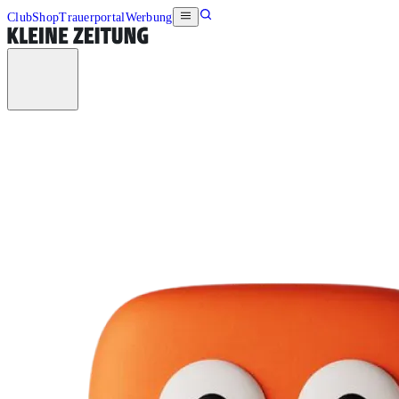
Club
Shop
Trauerportal
Werbung