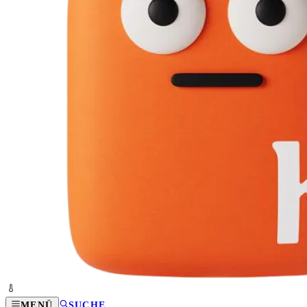
MENÜ
SUCHE