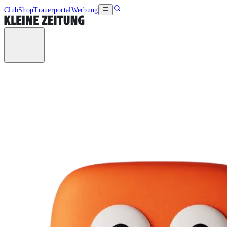
Club
Shop
Trauerportal
Werbung