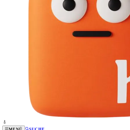
MENÜ
SUCHE