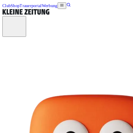
Club
Shop
Trauerportal
Werbung