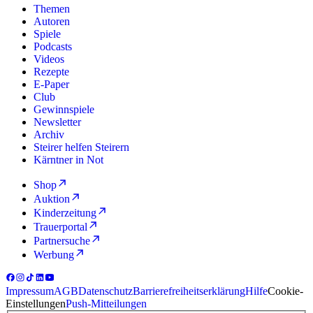
Themen
Autoren
Spiele
Podcasts
Videos
Rezepte
E-Paper
Club
Gewinnspiele
Newsletter
Archiv
Steirer helfen Steirern
Kärntner in Not
Shop
Auktion
Kinderzeitung
Trauerportal
Partnersuche
Werbung
Impressum
AGB
Datenschutz
Barrierefreiheitserklärung
Hilfe
Cookie-
Einstellungen
Push-Mitteilungen