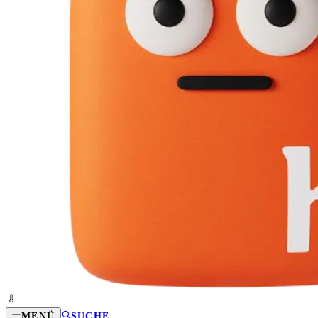
MENÜ
SUCHE