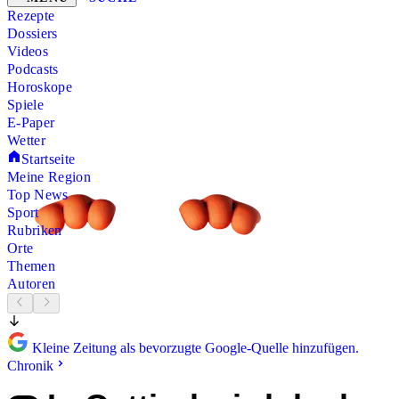
Rezepte
Dossiers
Videos
Podcasts
Horoskope
Spiele
E-Paper
Wetter
Startseite
Meine Region
Top News
Sport
Rubriken
Orte
Themen
Autoren
Kleine Zeitung als bevorzugte Google-Quelle hinzufügen.
Chronik