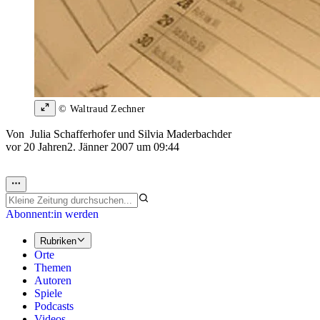
© Waltraud Zechner
Von
Julia Schafferhofer
und
Silvia Maderbachder
vor 20 Jahren
2. Jänner 2007 um 09:44
Abonnent:in werden
Rubriken
Orte
Themen
Autoren
Spiele
Podcasts
Videos