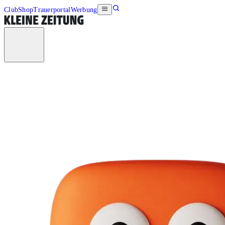
Club
Shop
Trauerportal
Werbung