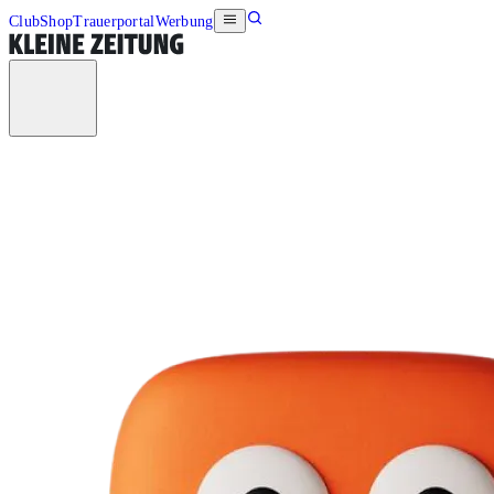
Club
Shop
Trauerportal
Werbung