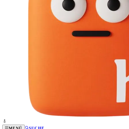
MENÜ
SUCHE