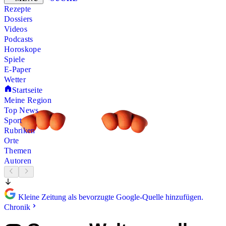
Rezepte
Dossiers
Videos
Podcasts
Horoskope
Spiele
E-Paper
Wetter
Startseite
Meine Region
Top News
Sport
Rubriken
Orte
Themen
Autoren
Kleine Zeitung als bevorzugte Google-Quelle hinzufügen.
Chronik