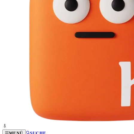
MENÜ
SUCHE