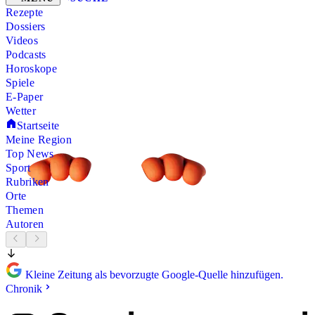
Rezepte
Dossiers
Videos
Podcasts
Horoskope
Spiele
E-Paper
Wetter
Startseite
Meine Region
Top News
Sport
Rubriken
Orte
Themen
Autoren
Kleine Zeitung als bevorzugte Google-Quelle hinzufügen.
Chronik