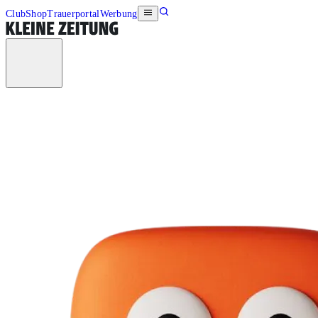
Club
Shop
Trauerportal
Werbung