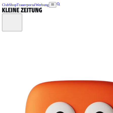
Club
Shop
Trauerportal
Werbung