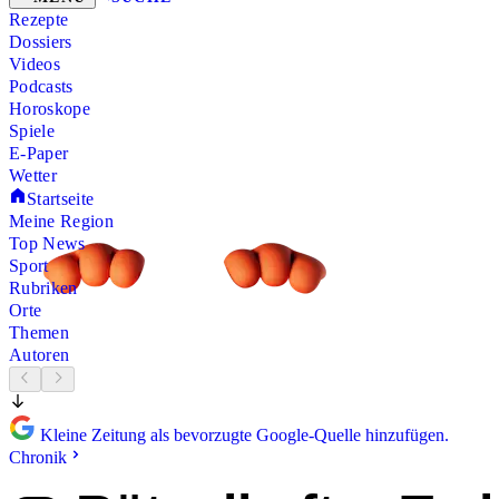
Rezepte
Dossiers
Videos
Podcasts
Horoskope
Spiele
E-Paper
Wetter
Startseite
Meine Region
Top News
Sport
Rubriken
Orte
Themen
Autoren
Kleine Zeitung als bevorzugte Google-Quelle hinzufügen.
Chronik