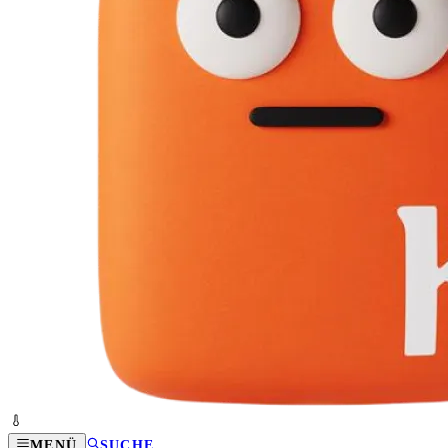
MENÜ
SUCHE