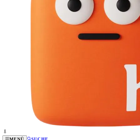
MENÜ
SUCHE