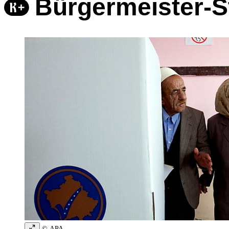
Bürgermeister-S
© APA