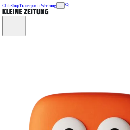
Club
Shop
Trauerportal
Werbung