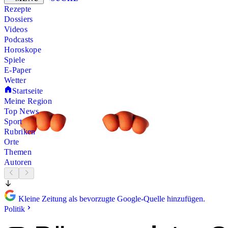
Rezepte
Dossiers
Videos
Podcasts
Horoskope
Spiele
E-Paper
Wetter
Startseite
Meine Region
Top News
Sport
Rubriken
Orte
Themen
Autoren
Kleine Zeitung als bevorzugte Google-Quelle hinzufügen.
Politik