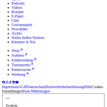
Podcasts
Videos
Rezepte
E-Paper
Club
Gewinnspiele
Newsletter
Archiv
Steirer helfen Steirern
Kärntner in Not
Shop
Auktion
Kinderzeitung
Trauerportal
Partnersuche
Werbung
Impressum
AGB
Datenschutz
Barrierefreiheitserklärung
Hilfe
Cookie-
Einstellungen
Push-Mitteilungen
System