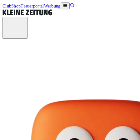
Club
Shop
Trauerportal
Werbung