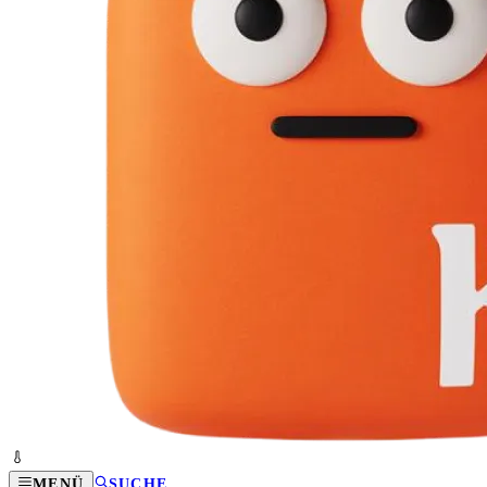
MENÜ
SUCHE