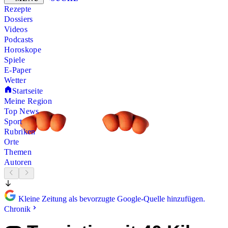
Rezepte
Dossiers
Videos
Podcasts
Horoskope
Spiele
E-Paper
Wetter
Startseite
Meine Region
Top News
Sport
Rubriken
Orte
Themen
Autoren
Kleine Zeitung als bevorzugte Google-Quelle hinzufügen.
Chronik