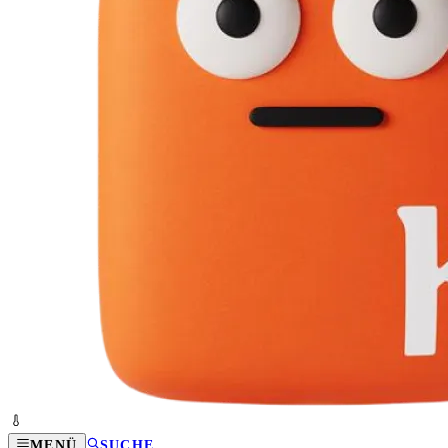
MENÜ
SUCHE