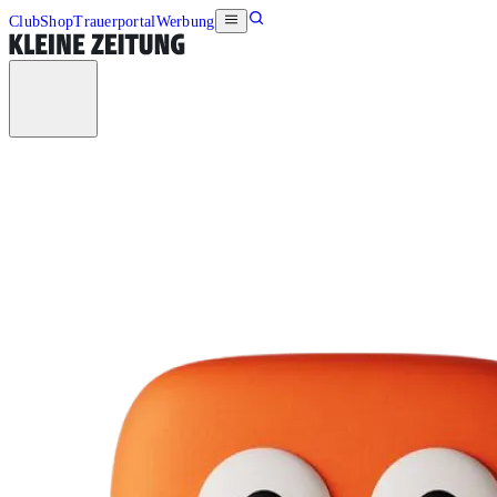
Club
Shop
Trauerportal
Werbung