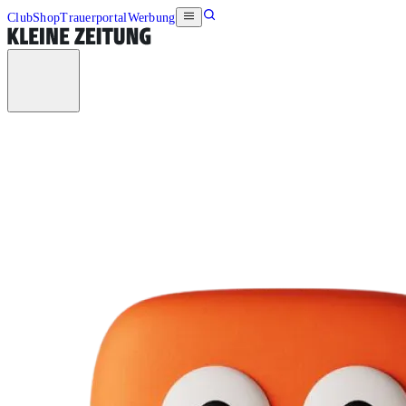
Club
Shop
Trauerportal
Werbung