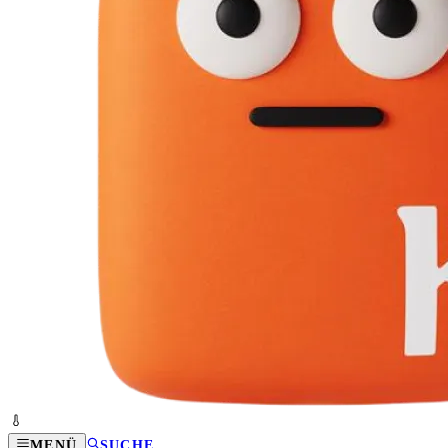
MENÜ
SUCHE