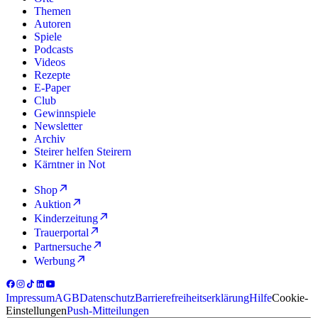
Themen
Autoren
Spiele
Podcasts
Videos
Rezepte
E-Paper
Club
Gewinnspiele
Newsletter
Archiv
Steirer helfen Steirern
Kärntner in Not
Shop
Auktion
Kinderzeitung
Trauerportal
Partnersuche
Werbung
Impressum
AGB
Datenschutz
Barrierefreiheitserklärung
Hilfe
Cookie-
Einstellungen
Push-Mitteilungen