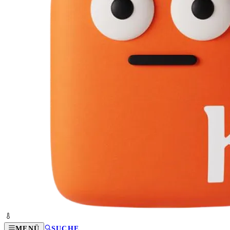
MENÜ
SUCHE