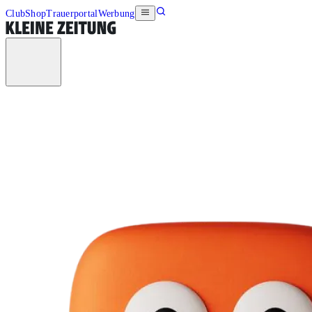
Club
Shop
Trauerportal
Werbung