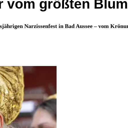
er vom größten Blum
iesjährigen Narzissenfest in Bad Aussee – vom Krön