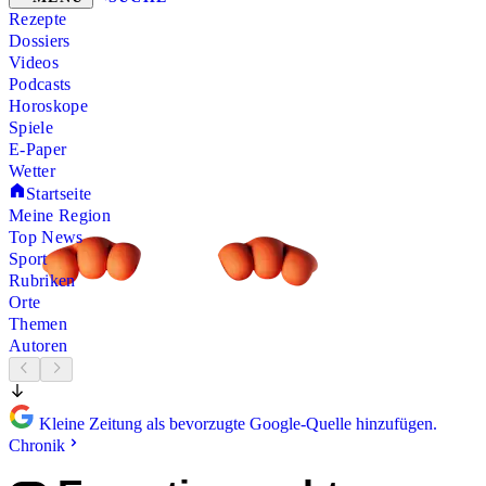
Rezepte
Dossiers
Videos
Podcasts
Horoskope
Spiele
E-Paper
Wetter
Startseite
Meine Region
Top News
Sport
Rubriken
Orte
Themen
Autoren
Kleine Zeitung als bevorzugte Google-Quelle hinzufügen.
Chronik