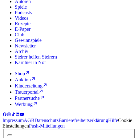
Autoren
Spiele
Podcasts
Videos
Rezepte
E-Paper
Club
Gewinnspiele
Newsletter
Archiv
Steirer helfen Steirern
Kärntner in Not
Shop
Auktion
Kinderzeitung
Trauerportal
Partnersuche
Werbung
Impressum
AGB
Datenschutz
Barrierefreiheitserklärung
Hilfe
Cookie-
Einstellungen
Push-Mitteilungen