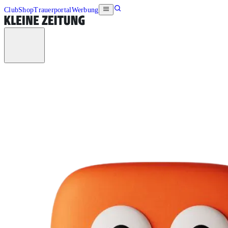
Club
Shop
Trauerportal
Werbung