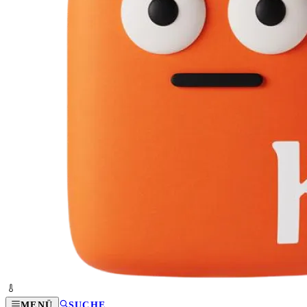
MENÜ
SUCHE