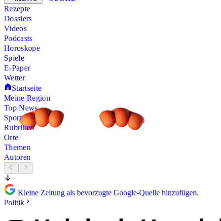
Rezepte
Dossiers
Videos
Podcasts
Horoskope
Spiele
E-Paper
Wetter
Startseite
Meine Region
Top News
Sport
Rubriken
Orte
Themen
Autoren
Kleine Zeitung als bevorzugte Google-Quelle hinzufügen.
Politik