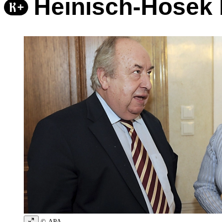
Heinisch-Hosek bl
© APA