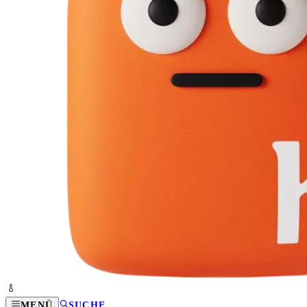
MENÜ
SUCHE