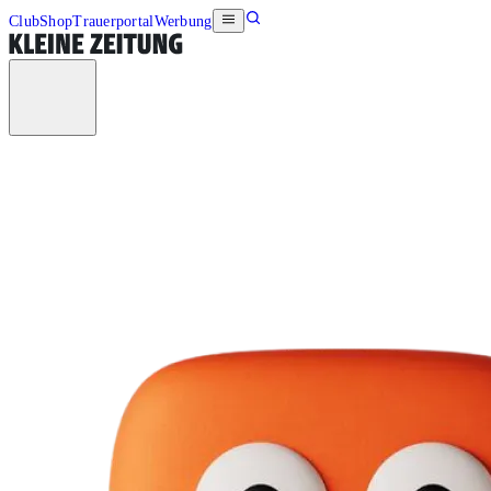
Club
Shop
Trauerportal
Werbung