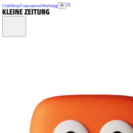
Club
Shop
Trauerportal
Werbung