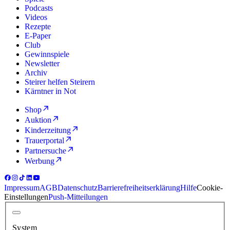
Podcasts
Videos
Rezepte
E-Paper
Club
Gewinnspiele
Newsletter
Archiv
Steirer helfen Steirern
Kärntner in Not
Shop
Auktion
Kinderzeitung
Trauerportal
Partnersuche
Werbung
Impressum
AGB
Datenschutz
Barrierefreiheitserklärung
Hilfe
Cookie-
Einstellungen
Push-Mitteilungen
System