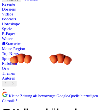
Rezepte
Dossiers
Videos
Podcasts
Horoskope
Spiele
E-Paper
Wetter
Startseite
Meine Region
Top News
Sport
Rubriken
Orte
Themen
Autoren
Kleine Zeitung als bevorzugte Google-Quelle hinzufügen.
Chronik