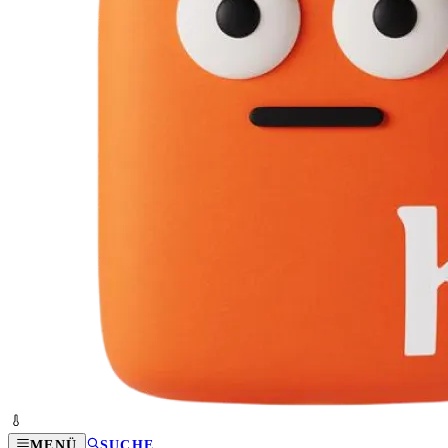
MENÜ
SUCHE