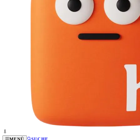
MENÜ
SUCHE