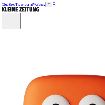
Club
Shop
Trauerportal
Werbung