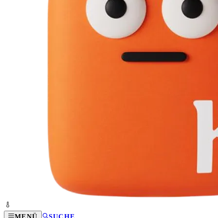
MENÜ
SUCHE