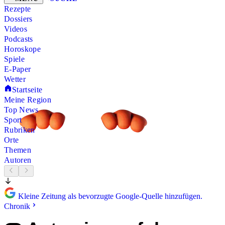
Rezepte
Dossiers
Videos
Podcasts
Horoskope
Spiele
E-Paper
Wetter
Startseite
Meine Region
Top News
Sport
Rubriken
Orte
Themen
Autoren
Kleine Zeitung als bevorzugte Google-Quelle hinzufügen.
Chronik