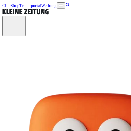
Club
Shop
Trauerportal
Werbung