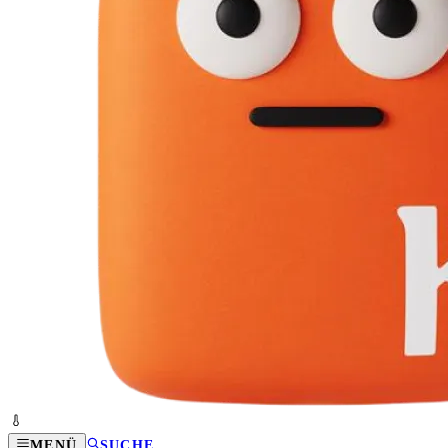
MENÜ
SUCHE