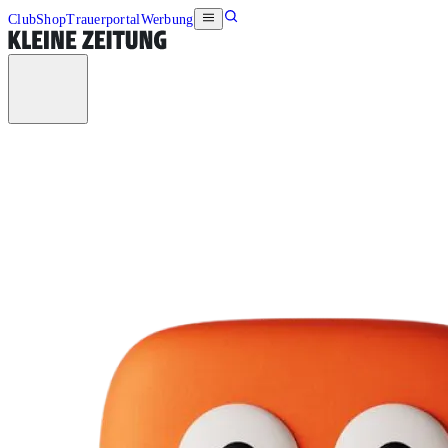
Club
Shop
Trauerportal
Werbung