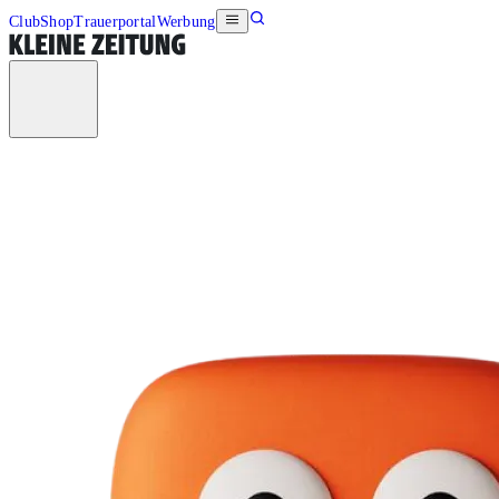
Club
Shop
Trauerportal
Werbung