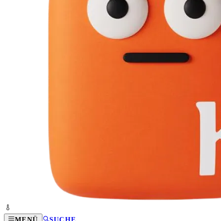
MENÜ
SUCHE