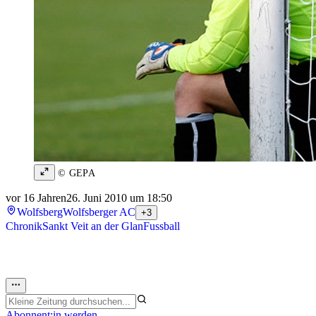
© GEPA
vor 16 Jahren
26. Juni 2010 um 18:50
Wolfsberg
Wolfsberger AC
+3
Chronik
Sankt Veit an der Glan
Fussball
Abonnent:in werden