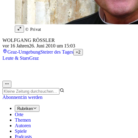
© Privat
WOLFGANG RÖSSLER
vor 16 Jahren
26. Juni 2010 um 15:03
Graz-Umgebung
Steirer des Tages
+2
Leute & Stars
Graz
Abonnent:in werden
Rubriken
Orte
Themen
Autoren
Spiele
Podcasts