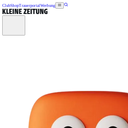
Club
Shop
Trauerportal
Werbung