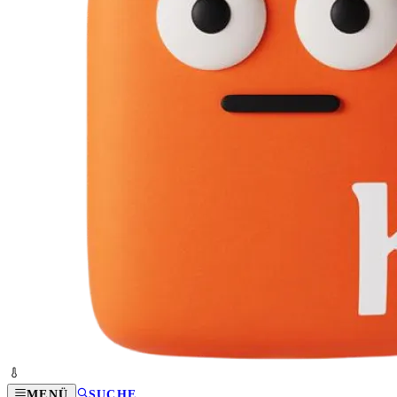
MENÜ
SUCHE