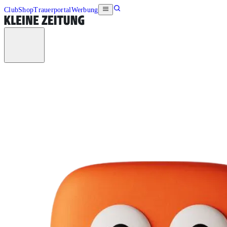
Club
Shop
Trauerportal
Werbung