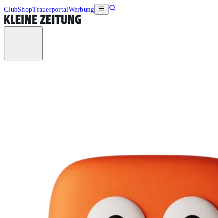
Club
Shop
Trauerportal
Werbung