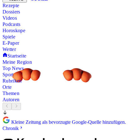
Rezepte
Dossiers
Videos
Podcasts
Horoskope
Spiele
E-Paper
Wetter
Startseite
Meine Region
Top News
Sport
Rubriken
Orte
Themen
Autoren
Kleine Zeitung als bevorzugte Google-Quelle hinzufügen.
Chronik