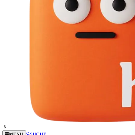
MENÜ
SUCHE