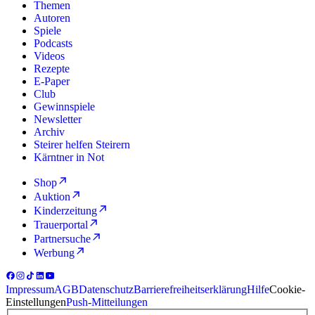
Themen
Autoren
Spiele
Podcasts
Videos
Rezepte
E-Paper
Club
Gewinnspiele
Newsletter
Archiv
Steirer helfen Steirern
Kärntner in Not
Shop
Auktion
Kinderzeitung
Trauerportal
Partnersuche
Werbung
Impressum
AGB
Datenschutz
Barrierefreiheitserklärung
Hilfe
Cookie-
Einstellungen
Push-Mitteilungen