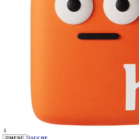
MENÜ
SUCHE