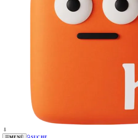
MENÜ
SUCHE