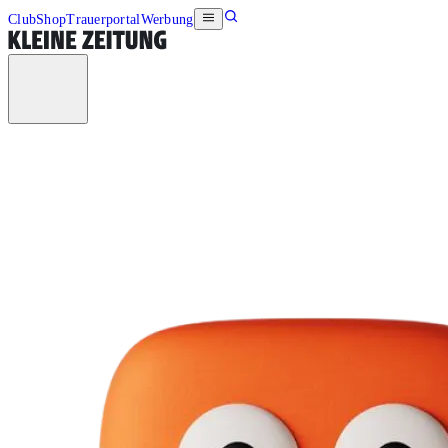
Club
Shop
Trauerportal
Werbung