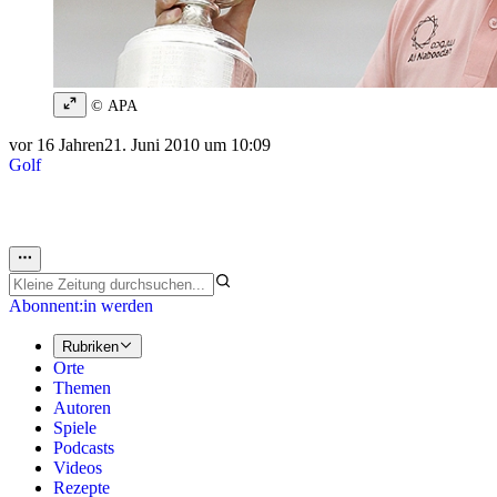
© APA
vor 16 Jahren
21. Juni 2010 um 10:09
Golf
Abonnent:in werden
Rubriken
Orte
Themen
Autoren
Spiele
Podcasts
Videos
Rezepte