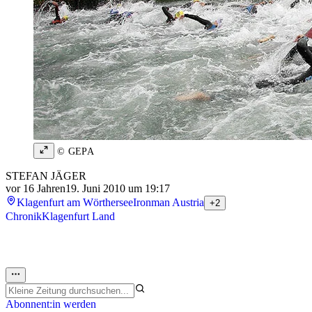
© GEPA
STEFAN JÄGER
vor 16 Jahren
19. Juni 2010 um 19:17
Klagenfurt am Wörthersee
Ironman Austria
+2
Chronik
Klagenfurt Land
Abonnent:in werden