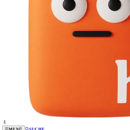
MENÜ
SUCHE