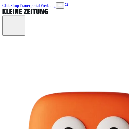
Club
Shop
Trauerportal
Werbung