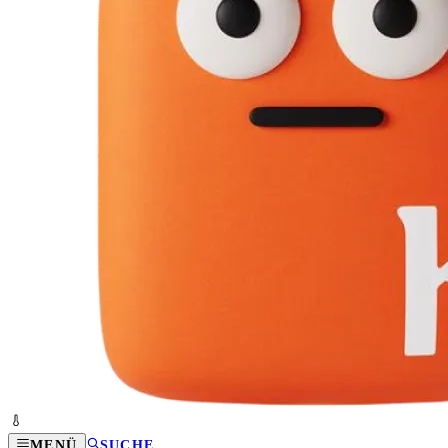
MENÜ
SUCHE