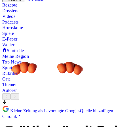
Rezepte
Dossiers
Videos
Podcasts
Horoskope
Spiele
E-Paper
Wetter
Startseite
Meine Region
Top News
Sport
Rubriken
Orte
Themen
Autoren
Kleine Zeitung als bevorzugte Google-Quelle hinzufügen.
Chronik