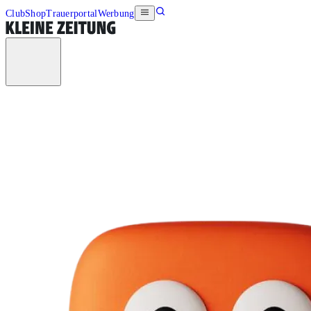
Club
Shop
Trauerportal
Werbung