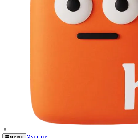
MENÜ
SUCHE