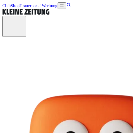
Club
Shop
Trauerportal
Werbung