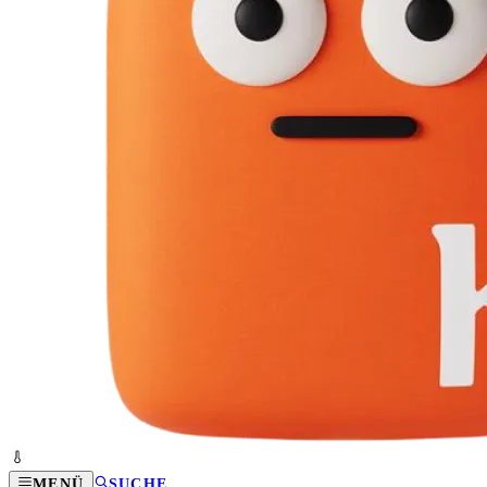
MENÜ
SUCHE