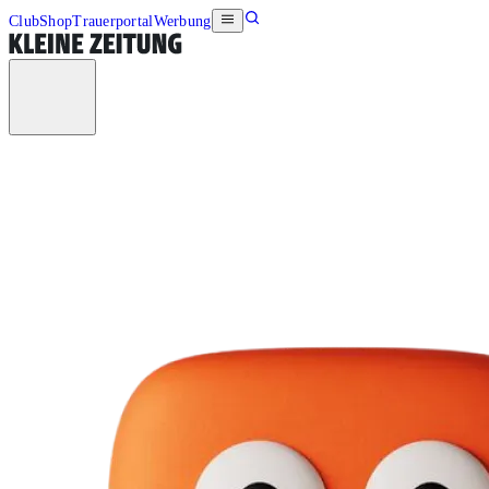
Club
Shop
Trauerportal
Werbung