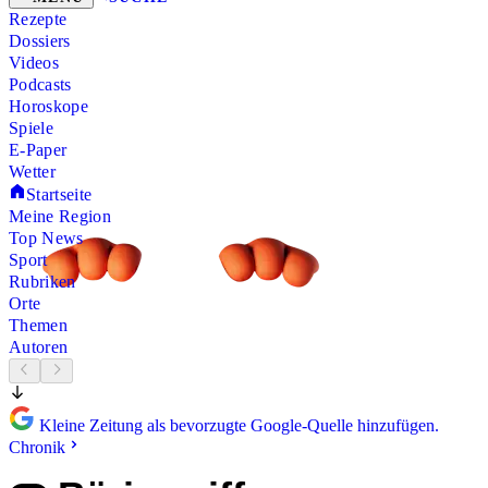
Rezepte
Dossiers
Videos
Podcasts
Horoskope
Spiele
E-Paper
Wetter
Startseite
Meine Region
Top News
Sport
Rubriken
Orte
Themen
Autoren
Kleine Zeitung als bevorzugte Google-Quelle hinzufügen.
Chronik