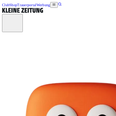
Club
Shop
Trauerportal
Werbung