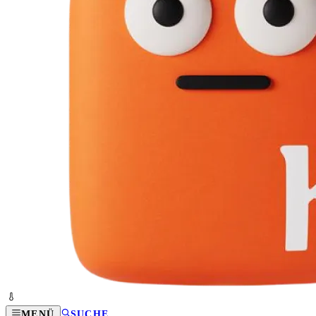
MENÜ
SUCHE