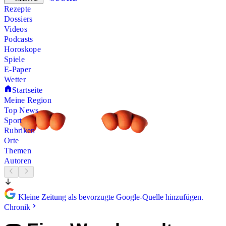
Rezepte
Dossiers
Videos
Podcasts
Horoskope
Spiele
E-Paper
Wetter
Startseite
Meine Region
Top News
Sport
Rubriken
Orte
Themen
Autoren
Kleine Zeitung als bevorzugte Google-Quelle hinzufügen.
Chronik