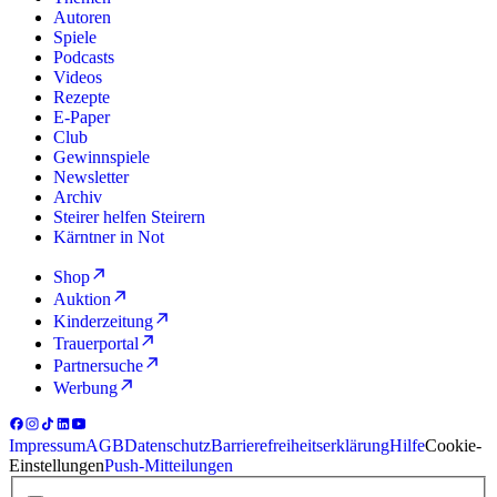
Autoren
Spiele
Podcasts
Videos
Rezepte
E-Paper
Club
Gewinnspiele
Newsletter
Archiv
Steirer helfen Steirern
Kärntner in Not
Shop
Auktion
Kinderzeitung
Trauerportal
Partnersuche
Werbung
Impressum
AGB
Datenschutz
Barrierefreiheitserklärung
Hilfe
Cookie-
Einstellungen
Push-Mitteilungen