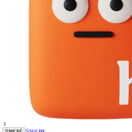
MENÜ
SUCHE