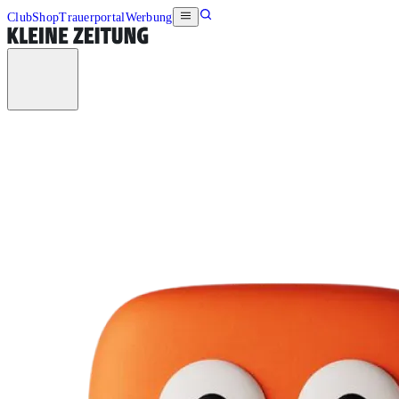
Club
Shop
Trauerportal
Werbung