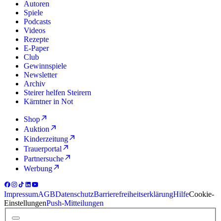
Autoren
Spiele
Podcasts
Videos
Rezepte
E-Paper
Club
Gewinnspiele
Newsletter
Archiv
Steirer helfen Steirern
Kärntner in Not
Shop
Auktion
Kinderzeitung
Trauerportal
Partnersuche
Werbung
Impressum
AGB
Datenschutz
Barrierefreiheitserklärung
Hilfe
Cookie-
Einstellungen
Push-Mitteilungen