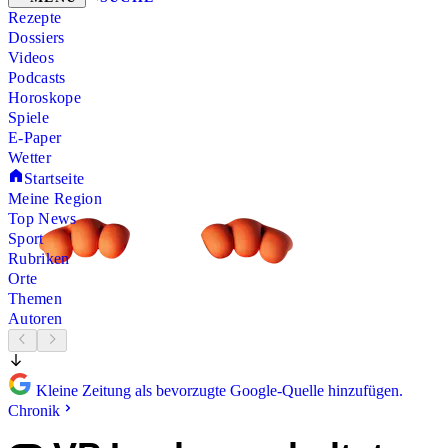
Rezepte
Dossiers
Videos
Podcasts
Horoskope
Spiele
E-Paper
Wetter
Startseite
Meine Region
Top News
Sport
Rubriken
Orte
Themen
Autoren
Kleine Zeitung als bevorzugte Google-Quelle hinzufügen.
Chronik