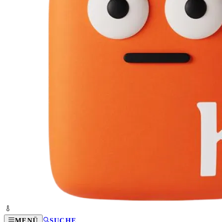
MENÜ
SUCHE