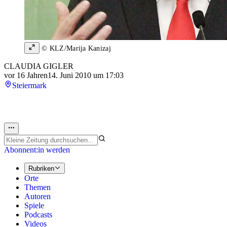
© KLZ/Marija Kanizaj
CLAUDIA GIGLER
vor 16 Jahren
14. Juni 2010 um 17:03
Steiermark
Abonnent:in werden
Rubriken
Orte
Themen
Autoren
Spiele
Podcasts
Videos