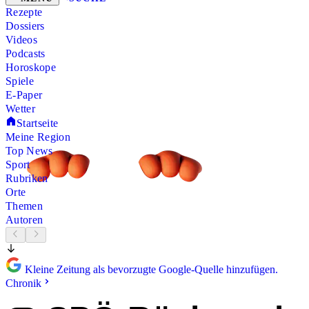
Rezepte
Dossiers
Videos
Podcasts
Horoskope
Spiele
E-Paper
Wetter
Startseite
Meine Region
Top News
Sport
Rubriken
Orte
Themen
Autoren
Kleine Zeitung als bevorzugte Google-Quelle hinzufügen.
Chronik