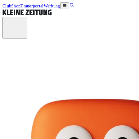
Club
Shop
Trauerportal
Werbung