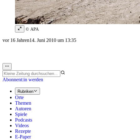
© APA
vor 16 Jahren
14. Juni 2010 um 13:35
Abonnent:in werden
Rubriken
Orte
Themen
Autoren
Spiele
Podcasts
Videos
Rezepte
E-Paper