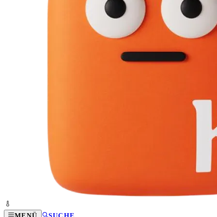
MENÜ
SUCHE