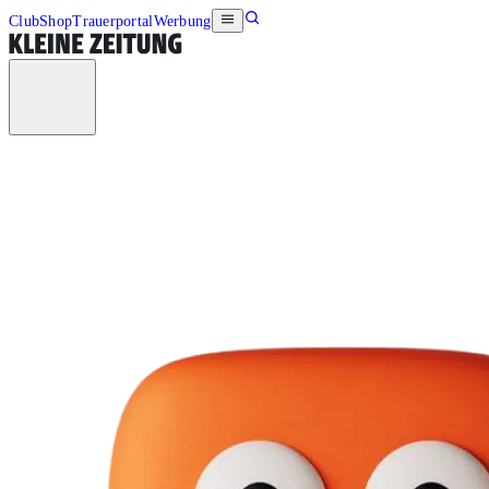
Club
Shop
Trauerportal
Werbung