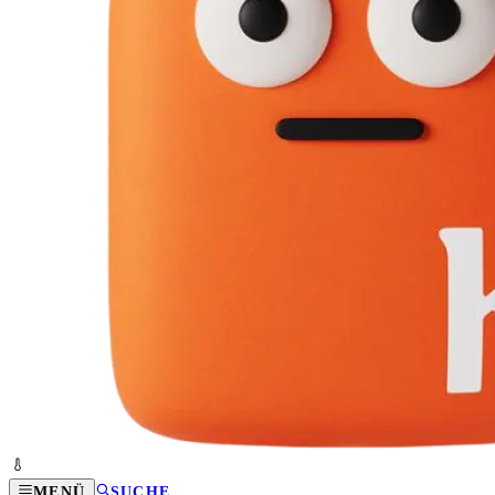
MENÜ
SUCHE