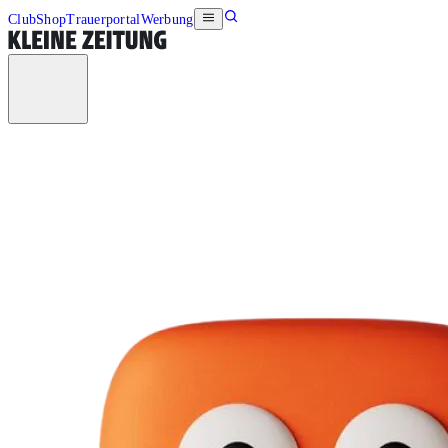
Club
Shop
Trauerportal
Werbung