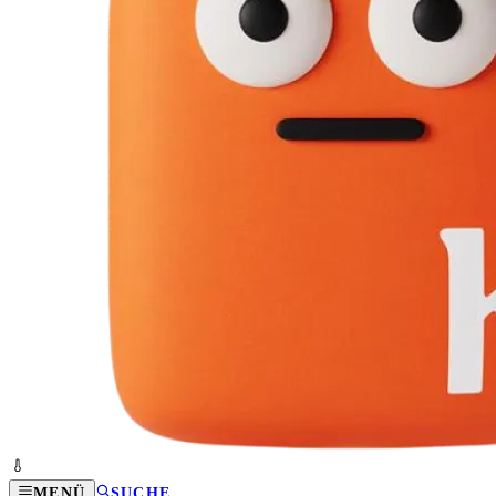
MENÜ
SUCHE