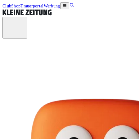
Club
Shop
Trauerportal
Werbung