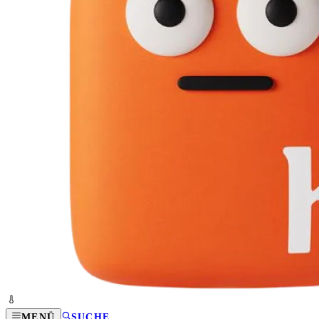
MENÜ
SUCHE