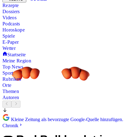
Rezepte
Dossiers
Videos
Podcasts
Horoskope
Spiele
E-Paper
Wetter
Startseite
Meine Region
Top News
Sport
Rubriken
Orte
Themen
Autoren
Kleine Zeitung als bevorzugte Google-Quelle hinzufügen.
Chronik