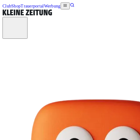
Club
Shop
Trauerportal
Werbung