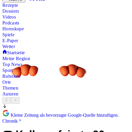
Rezepte
Dossiers
Videos
Podcasts
Horoskope
Spiele
E-Paper
Wetter
Startseite
Meine Region
Top News
Sport
Rubriken
Orte
Themen
Autoren
Kleine Zeitung als bevorzugte Google-Quelle hinzufügen.
Chronik