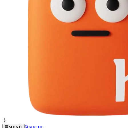
MENÜ
SUCHE