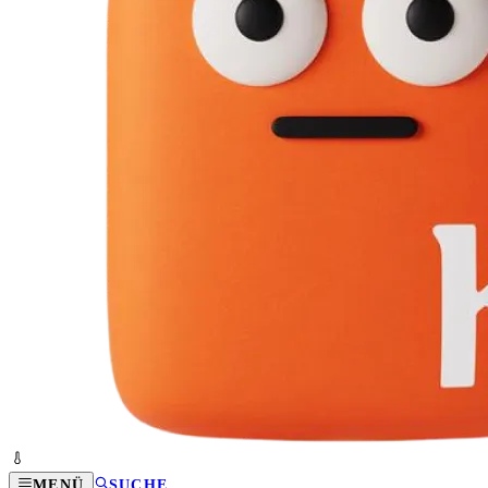
MENÜ
SUCHE