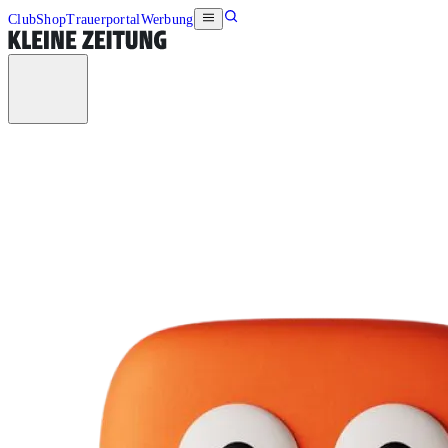
Club
Shop
Trauerportal
Werbung