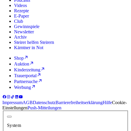
Podcasts
Videos
Rezepte
E-Paper
Club
Gewinnspiele
Newsletter
Archiv
Steirer helfen Steirern
Kärntner in Not
Shop
Auktion
Kinderzeitung
Trauerportal
Partnersuche
Werbung
Impressum
AGB
Datenschutz
Barrierefreiheitserklärung
Hilfe
Cookie-
Einstellungen
Push-Mitteilungen
System