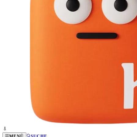
MENÜ
SUCHE