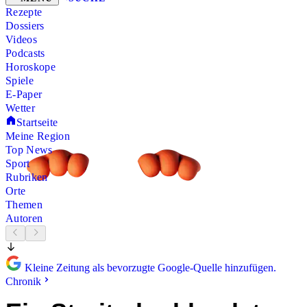
Rezepte
Dossiers
Videos
Podcasts
Horoskope
Spiele
E-Paper
Wetter
Startseite
Meine Region
Top News
Sport
Rubriken
Orte
Themen
Autoren
Kleine Zeitung als bevorzugte Google-Quelle hinzufügen.
Chronik