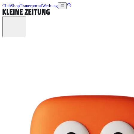
Club
Shop
Trauerportal
Werbung