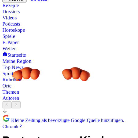
Rezepte
Dossiers
Videos
Podcasts
Horoskope
Spiele
E-Paper
Wetter
Startseite
Meine Region
Top News
Sport
Rubriken
Orte
Themen
Autoren
Kleine Zeitung als bevorzugte Google-Quelle hinzufügen.
Chronik