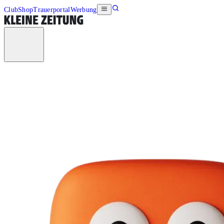
Club
Shop
Trauerportal
Werbung