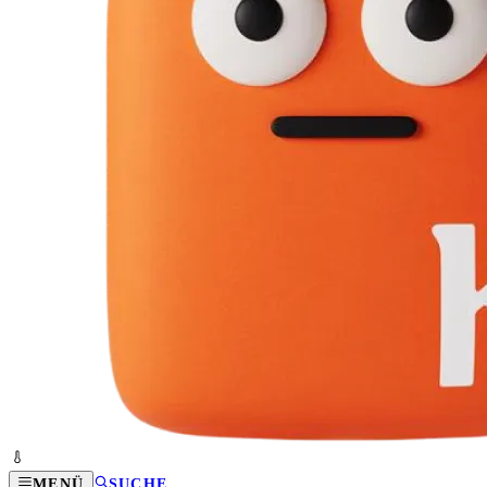
MENÜ
SUCHE