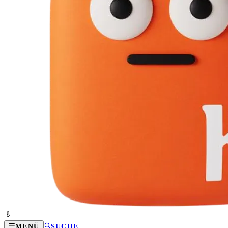
MENÜ
SUCHE