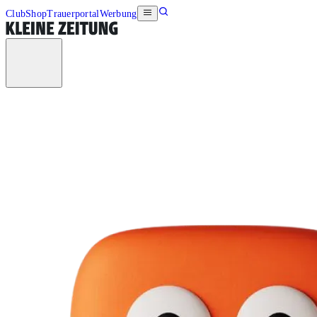
Club
Shop
Trauerportal
Werbung