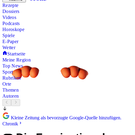
Rezepte
Dossiers
Videos
Podcasts
Horoskope
Spiele
E-Paper
Wetter
Startseite
Meine Region
Top News
Sport
Rubriken
Orte
Themen
Autoren
Kleine Zeitung als bevorzugte Google-Quelle hinzufügen.
Chronik