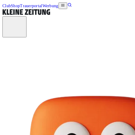
Club
Shop
Trauerportal
Werbung