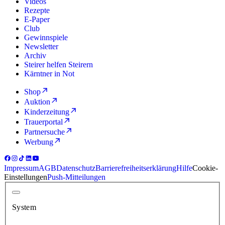
Videos
Rezepte
E-Paper
Club
Gewinnspiele
Newsletter
Archiv
Steirer helfen Steirern
Kärntner in Not
Shop
Auktion
Kinderzeitung
Trauerportal
Partnersuche
Werbung
Impressum
AGB
Datenschutz
Barrierefreiheitserklärung
Hilfe
Cookie-
Einstellungen
Push-Mitteilungen
System