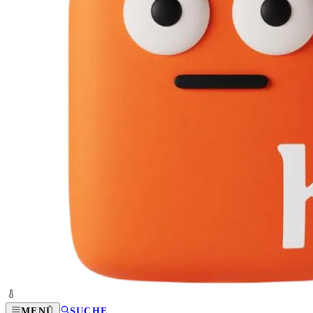
MENÜ
SUCHE