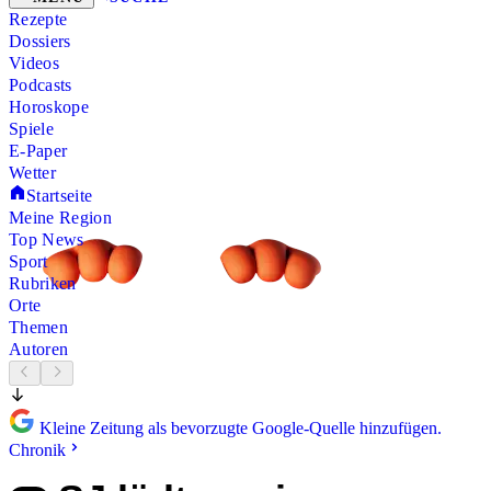
Rezepte
Dossiers
Videos
Podcasts
Horoskope
Spiele
E-Paper
Wetter
Startseite
Meine Region
Top News
Sport
Rubriken
Orte
Themen
Autoren
Kleine Zeitung als bevorzugte Google-Quelle hinzufügen.
Chronik