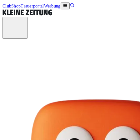
Club
Shop
Trauerportal
Werbung