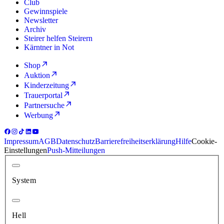
Club
Gewinnspiele
Newsletter
Archiv
Steirer helfen Steirern
Kärntner in Not
Shop
Auktion
Kinderzeitung
Trauerportal
Partnersuche
Werbung
Impressum
AGB
Datenschutz
Barrierefreiheitserklärung
Hilfe
Cookie-
Einstellungen
Push-Mitteilungen
System
Hell