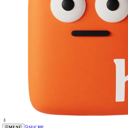
MENÜ
SUCHE