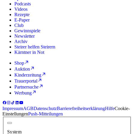
Podcasts
Videos
Rezepte
E-Paper
Club
Gewinnspiele
Newsletter
Archiv
Steirer helfen Steirern
Kärntner in Not
Shop
Auktion
Kinderzeitung
Trauerportal
Partnersuche
Werbung
Impressum
AGB
Datenschutz
Barrierefreiheitserklärung
Hilfe
Cookie-
Einstellungen
Push-Mitteilungen
System