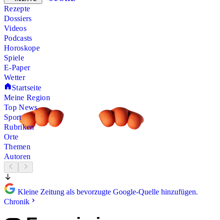
Rezepte
Dossiers
Videos
Podcasts
Horoskope
Spiele
E-Paper
Wetter
Startseite
Meine Region
Top News
Sport
Rubriken
Orte
Themen
Autoren
Kleine Zeitung als bevorzugte Google-Quelle hinzufügen.
Chronik