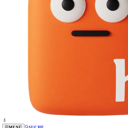
MENÜ
SUCHE