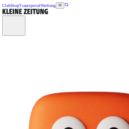
Club
Shop
Trauerportal
Werbung