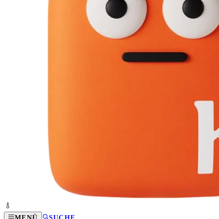
MENÜ
SUCHE