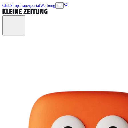
Club
Shop
Trauerportal
Werbung