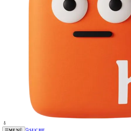
MENÜ
SUCHE