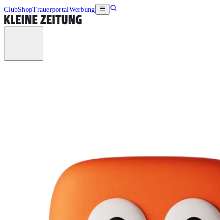
Club
Shop
Trauerportal
Werbung