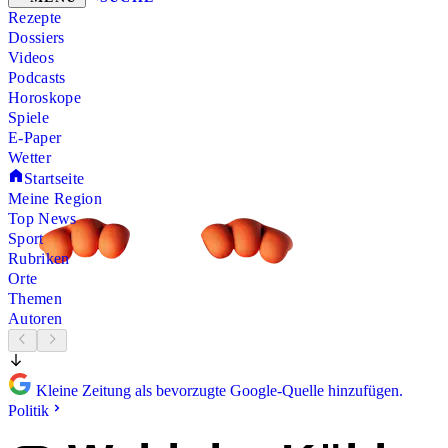
Rezepte
Dossiers
Videos
Podcasts
Horoskope
Spiele
E-Paper
Wetter
Startseite
Meine Region
Top News
Sport
Rubriken
Orte
Themen
Autoren
Kleine Zeitung als bevorzugte Google-Quelle hinzufügen.
Politik