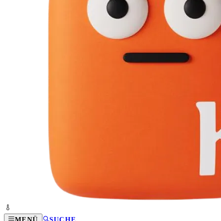
MENÜ
SUCHE