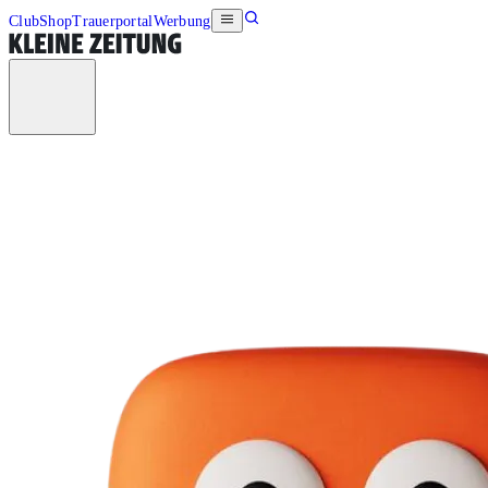
Club
Shop
Trauerportal
Werbung