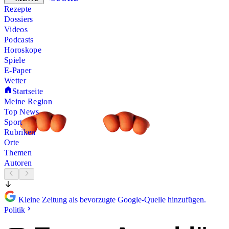
Rezepte
Dossiers
Videos
Podcasts
Horoskope
Spiele
E-Paper
Wetter
Startseite
Meine Region
Top News
Sport
Rubriken
Orte
Themen
Autoren
Kleine Zeitung als bevorzugte Google-Quelle hinzufügen.
Politik